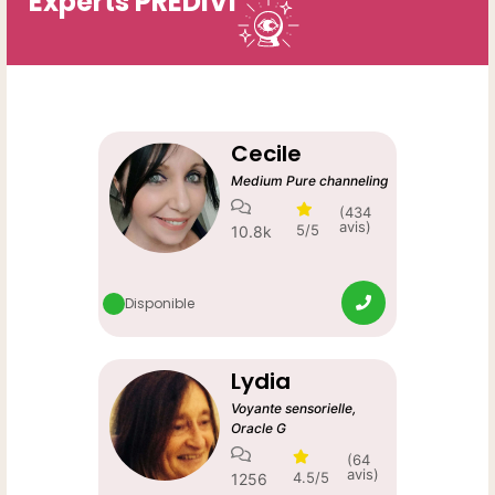
Experts PREDiVi
Cecile
Medium Pure channeling
(434
avis)
5/5
10.8k
Disponible
Lydia
Voyante sensorielle,
Oracle G
(64
avis)
4.5/5
1256