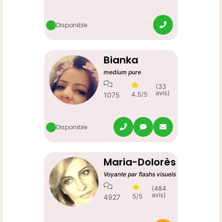
Disponible
Bianka
medium pure
(33
avis)
4.5/5
1075
Disponible
Maria-Dolorès
Voyante par flashs visuels
(484
avis)
5/5
4927