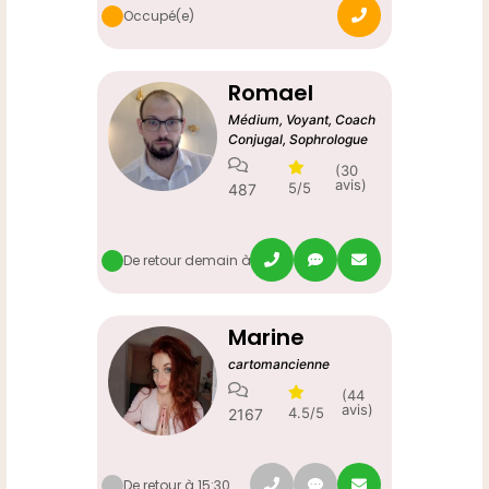
Occupé(e)
Romael
Médium, Voyant, Coach
Conjugal, Sophrologue
(30
avis)
5/5
487
De retour demain à 10:00
Marine
cartomancienne
(44
avis)
4.5/5
2167
De retour à 15:30